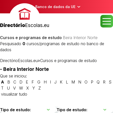
Banco de dados da UE
Directório
Escolas.eu
Cursos e programas de estudo
Beira Interior Norte
Pesquisado
0
cursos/programas de estudo no banco de
dados
DirectórioEscolas.eu
»
Cursos e programas de estudo
- Beira Interior Norte
Que se iniciou:
A
B
C
D
E
F
G
H
I
J
K
L
M
N
O
P
Q
R
S
T
U
V
W
X
Y
Z
visualizar tudo