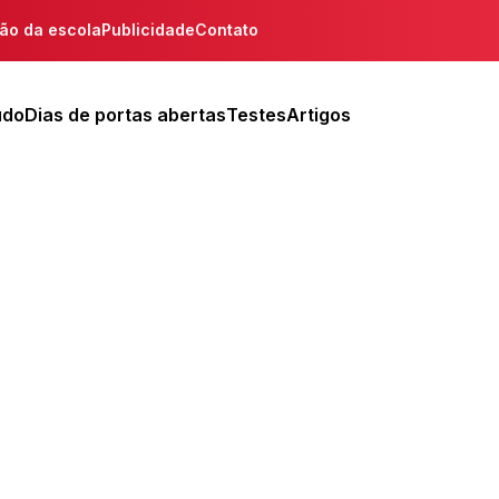
ção da escola
Publicidade
Contato
udo
Dias de portas abertas
Testes
Artigos