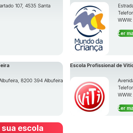
artado 107, 4535 Santa
Estrad
Telefo
WWW
Ler ma
eira
Escola Profissional de Viti
Albufeira, 8200 394 Albufeira
Avenid
Telefo
WWW
Ler ma
 sua escola