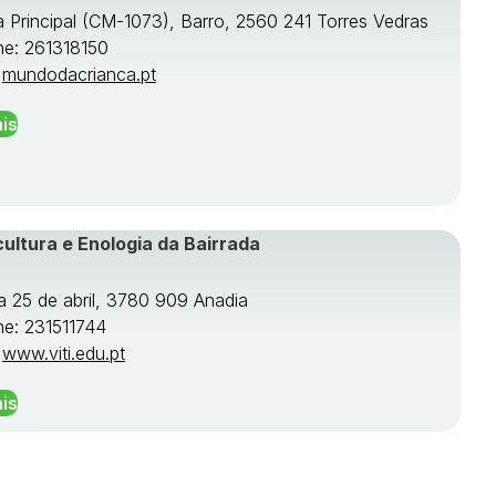
a Principal (CM-1073), Barro, 2560 241 Torres Vedras
ne: 261318150
:
mundodacrianca.pt
is
cultura e Enologia da Bairrada
a 25 de abril, 3780 909 Anadia
ne: 231511744
:
www.viti.edu.pt
is