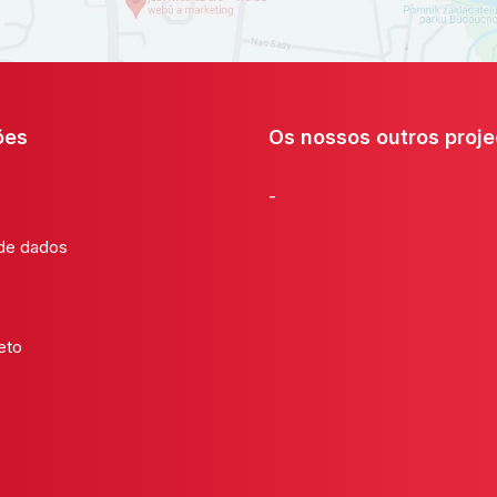
ões
Os nossos outros proje
-
 de dados
eto