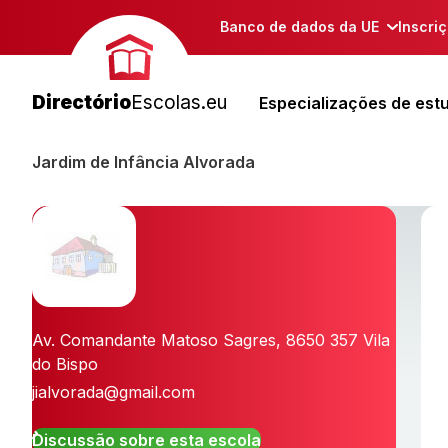
Banco de dados da UE
Inscri
Directório
Escolas.eu
Especializações de est
Jardim de Infância Alvorada
Av. Comandante Matoso Sagres
,
8650 357
Vila
do Bispo
jialvorada@gmail.com
Discussão sobre esta escola