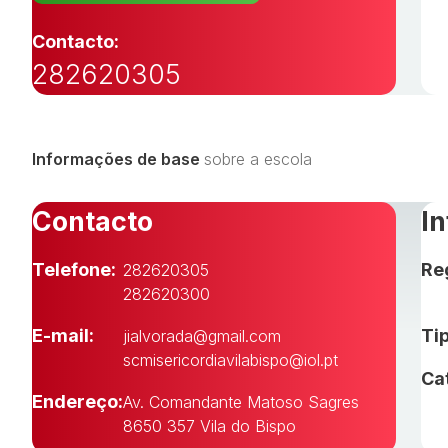
Contacto:
282620305
Informações de base
sobre a escola
Contacto
I
Telefone:
Re
282620305
282620300
E-mail:
Tip
jialvorada@gmail.com
scmisericordiavilabispo@iol.pt
Ca
Endereço:
Av. Comandante Matoso Sagres
8650 357 Vila do Bispo