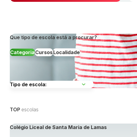
Que tipo de escola está a procurar?
Categoria
Cursos
Localidade
Escolha uma região
TOP
escolas
Visualizar todos os cursos »
Colégio Liceal de Santa Maria de Lamas