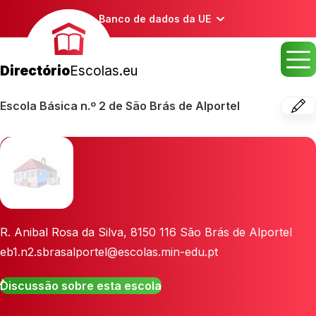
Banco de dados da UE
Directório
Escolas.eu
Escola Básica n.º 2 de São Brás de Alportel
R. Anibal Rosa da Silva
,
8150 116
São Brás de Alportel
eb1.n2.sbrasalportel@escolas.min-edu.pt
Discussão sobre esta escola