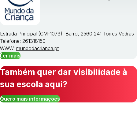
Estrada Principal (CM-1073), Barro, 2560 241 Torres Vedras
Telefone: 261318150
WWW:
mundodacrianca.pt
Ler mais
Também quer dar visibilidade à
sua escola aqui?
Quero mais informações