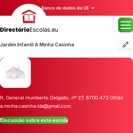
Banco de dados da UE
Directório
Escolas.eu
Jardim Infantil A Minha Casinha
R. General Humberto Delgado, nº 27
,
8700 473
Olhão
a.minha.casinha.lda@gmail.com
Discussão sobre esta escola