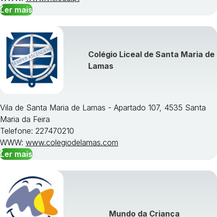
Ler mais
Colégio Liceal de Santa Maria de
Lamas
Vila de Santa Maria de Lamas - Apartado 107, 4535 Santa
Maria da Feira
Telefone: 227470210
WWW:
www.colegiodelamas.com
Ler mais
Mundo da Criança