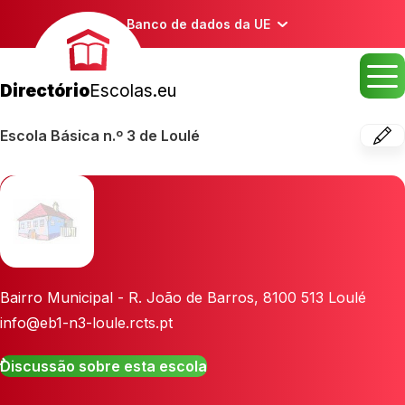
Banco de dados da UE
Directório
Escolas.eu
Escola Básica n.º 3 de Loulé
Bairro Municipal - R. João de Barros
,
8100 513
Loulé
info@eb1-n3-loule.rcts.pt
Discussão sobre esta escola