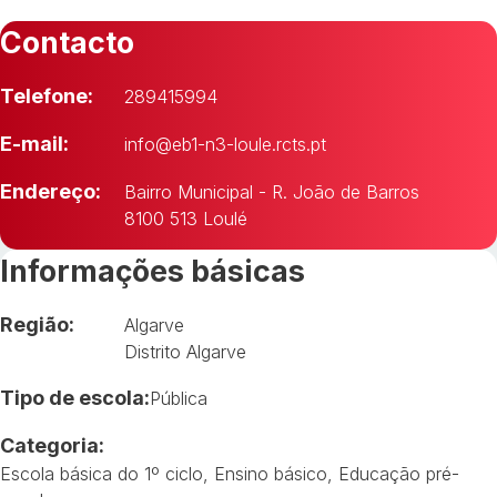
Contacto
Telefone:
289415994
E-mail:
info@eb1-n3-loule.rcts.pt
Endereço:
Bairro Municipal - R. João de Barros
8100 513 Loulé
Informações básicas
Região:
Algarve
Distrito Algarve
Tipo de escola:
Pública
Categoria:
Escola básica do 1º ciclo
,
Ensino básico
,
Educação pré-