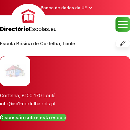
Banco de dados da UE
Directório
Escolas.eu
Escola Básica de Cortelha, Loulé
Cortelha
,
8100 170
Loulé
info@eb1-cortelha.rcts.pt
Discussão sobre esta escola