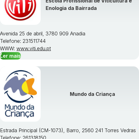
Escola Profissional de Viticultura e
Visualizar todos os cursos »
Enologia da Bairrada
Avenida 25 de abril, 3780 909 Anadia
Telefone: 231511744
WWW:
www.viti.edu.pt
Ler mais
Mundo da Criança
Estrada Principal (CM-1073), Barro, 2560 241 Torres Vedras
Telefone: 261318150