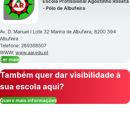
Escola Profissional Agostinho Roseta
- Pólo de Albufeira
Av. D. Manuel I Lote 32 Marina de Albufeira, 8200 394
Albufeira
Telefone: 289368507
WWW:
www.aar.edu.pt
Ler mais
Também quer dar visibilidade à
sua escola aqui?
Quero mais informações