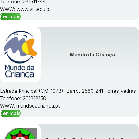
Telefone: 231511744
WWW:
www.viti.edu.pt
Ler mais
Mundo da Criança
Estrada Principal (CM-1073), Barro, 2560 241 Torres Vedras
Telefone: 261318150
WWW:
mundodacrianca.pt
Ler mais