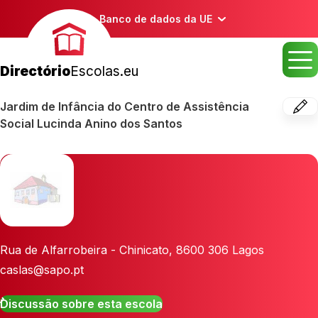
Banco de dados da UE
Directório
Escolas.eu
Jardim de Infância do Centro de Assistência
Social Lucinda Anino dos Santos
Rua de Alfarrobeira - Chinicato
,
8600 306
Lagos
caslas@sapo.pt
Discussão sobre esta escola