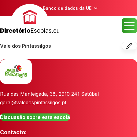
Banco de dados da UE
Directório
Escolas.eu
Vale dos Pintassilgos
Rua das Manteigada, 38
,
2910 241
Setúbal
geral@valedospintassilgos.pt
Discussão sobre esta escola
Contacto: