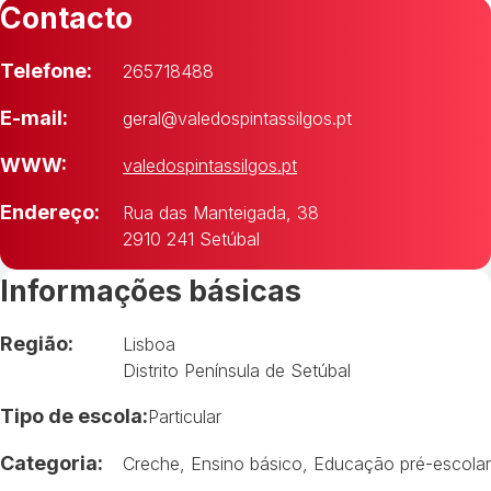
Contacto
Telefone:
265718488
E-mail:
geral@valedospintassilgos.pt
WWW:
valedospintassilgos.pt
Endereço:
Rua das Manteigada, 38
2910 241 Setúbal
Informações básicas
Região:
Lisboa
Distrito Península de Setúbal
Tipo de escola:
Particular
Categoria:
Creche
,
Ensino básico
,
Educação pré-escolar