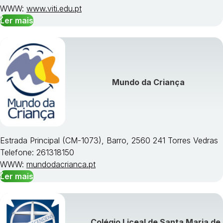
WWW:
www.viti.edu.pt
Ler mais
Mundo da Criança
Estrada Principal (CM-1073), Barro, 2560 241 Torres Vedras
Telefone: 261318150
WWW:
mundodacrianca.pt
Ler mais
Colégio Liceal de Santa Maria de