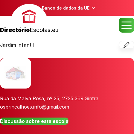
Banco de dados da UE
Directório
Escolas.eu
Jardim Infantil
Rua da Malva Rosa, nº 25
,
2725 369
Sintra
osbrincalhoes.info@gmail.com
Discussão sobre esta escola