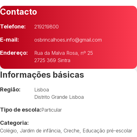
Contacto
Telefone:
219219800
E-mail:
osbrincalhoes.info@gmail.com
Endereço:
Rua da Malva Rosa, nº 25
2725 369 Sintra
Informações básicas
Região:
Lisboa
Distrito Grande Lisboa
Tipo de escola:
Particular
Categoria:
Colégio
,
Jardim de infância
,
Creche
,
Educação pré-escolar