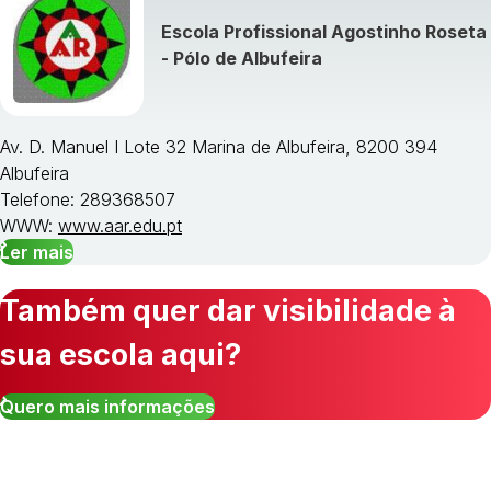
Escola Profissional Agostinho Roseta
- Pólo de Albufeira
Av. D. Manuel I Lote 32 Marina de Albufeira, 8200 394
Albufeira
Telefone: 289368507
WWW:
www.aar.edu.pt
Ler mais
Também quer dar visibilidade à
sua escola aqui?
Quero mais informações