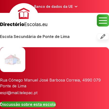
Banco de dados da UE
Directório
Escolas.eu
Escola Secundária de Ponte de Lima
Rua Cónego Manuel José Barbosa Correia
,
4990 079
Ponte de Lima
espl@mail.telepac.pt
Discussão sobre esta escola