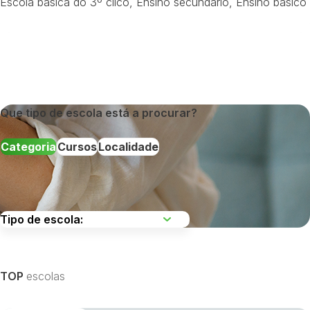
Escola básica do 3º cilco
,
Ensino secundário
,
Ensino básico
Que tipo de escola está a procurar?
Categoria
Cursos
Localidade
Escolha uma região
TOP
escolas