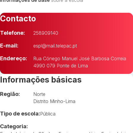
Contacto
Telefone:
258909140
E-mail:
espl@mail.telepac.pt
Endereço:
Rua Cónego Manuel José Barbosa Correia
4990 079 Ponte de Lima
Informações básicas
Região:
Norte
Distrito Minho-Lima
Tipo de escola:
Pública
Categoria: