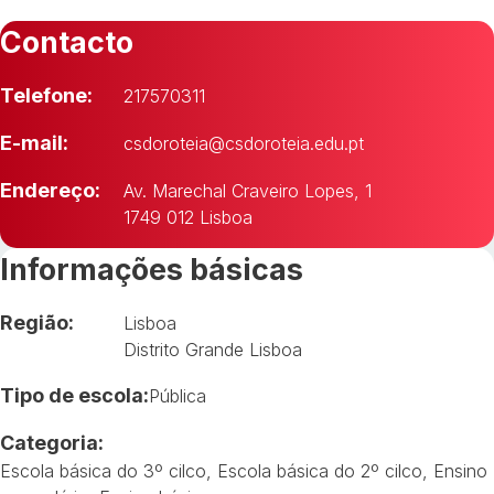
Contacto
Telefone:
217570311
E-mail:
csdoroteia@csdoroteia.edu.pt
Endereço:
Av. Marechal Craveiro Lopes, 1
1749 012 Lisboa
Informações básicas
Região:
Lisboa
Distrito Grande Lisboa
Tipo de escola:
Pública
Categoria:
Escola básica do 3º cilco
,
Escola básica do 2º cilco
,
Ensino