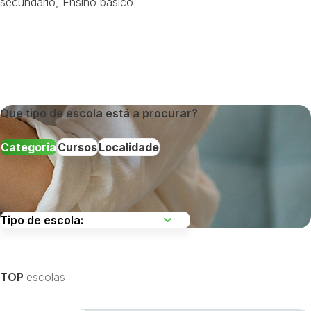
secundário
,
Ensino básico
Que tipo de escola está a procurar?
Categoria
Cursos
Localidade
Escolha uma região
TOP
escolas