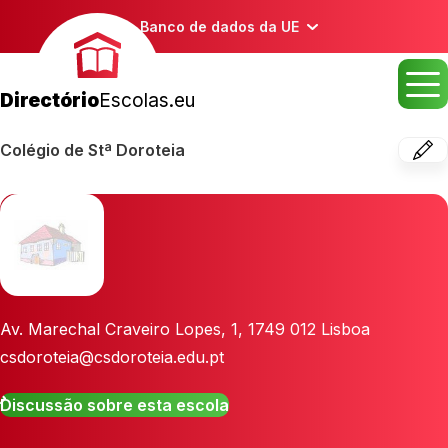
Banco de dados da UE
Directório
Escolas.eu
Colégio de Stª Doroteia
Av. Marechal Craveiro Lopes, 1
,
1749 012
Lisboa
csdoroteia@csdoroteia.edu.pt
Discussão sobre esta escola