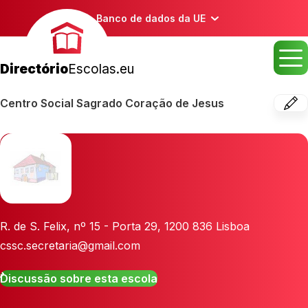
Banco de dados da UE
Directório
Escolas.eu
Centro Social Sagrado Coração de Jesus
R. de S. Felix, nº 15 - Porta 29
,
1200 836
Lisboa
cssc.secretaria@gmail.com
Discussão sobre esta escola