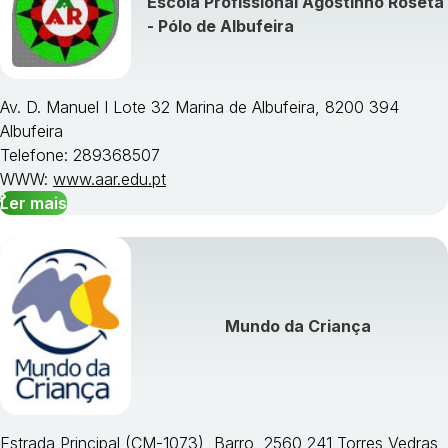
Escola Profissional Agostinho Roseta
Visualizar todos os cursos »
- Pólo de Albufeira
Av. D. Manuel I Lote 32 Marina de Albufeira, 8200 394
Albufeira
Telefone: 289368507
WWW:
www.aar.edu.pt
Ler mais
Mundo da Criança
Estrada Principal (CM-1073), Barro, 2560 241 Torres Vedras