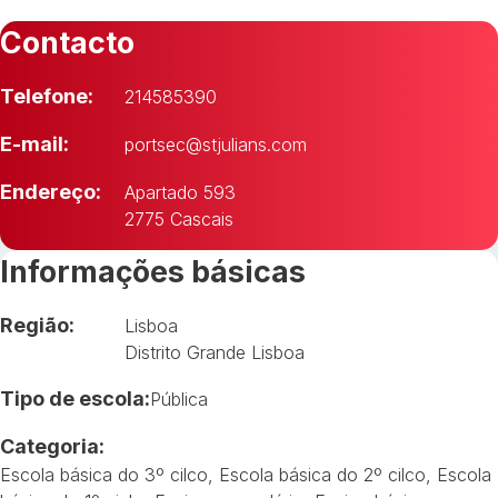
Contacto
Telefone:
214585390
E-mail:
portsec@stjulians.com
Endereço:
Apartado 593
2775 Cascais
Informações básicas
Região:
Lisboa
Distrito Grande Lisboa
Tipo de escola:
Pública
Categoria:
Escola básica do 3º cilco
,
Escola básica do 2º cilco
,
Escola