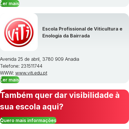
Ler mais
Escola Profissional de Viticultura e
Enologia da Bairrada
Avenida 25 de abril, 3780 909 Anadia
Telefone: 231511744
WWW:
www.viti.edu.pt
Ler mais
Também quer dar visibilidade à
sua escola aqui?
Quero mais informações