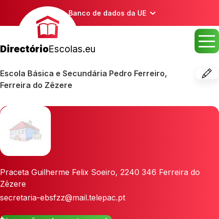
Banco de dados da UE
Directório
Escolas.eu
Escola Básica e Secundária Pedro Ferreiro,
Ferreira do Zêzere
Praceta Guilherme Felix Soeiro
,
2240 346
Ferreira do
Zêzere
secretaria-ebsfzz@mail.telepac.pt