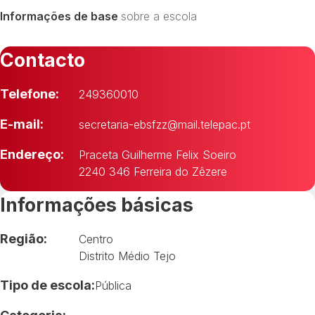
Informações de base
sobre a escola
Contacto
Telefone:
249360010
E-mail:
secretaria-ebsfzz@mail.telepac.pt
Endereço:
Praceta Guilherme Felix Soeiro
2240 346 Ferreira do Zêzere
Informações básicas
Região:
Centro
Distrito Médio Tejo
Tipo de escola:
Pública