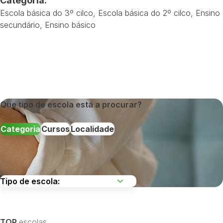
Categoria:
Escola básica do 3º cilco
,
Escola básica do 2º cilco
,
Ensino
secundário
,
Ensino básico
Que tipo de escola está a procurar?
Categoria
Cursos
Localidade
Escolha uma região
TOP
escolas