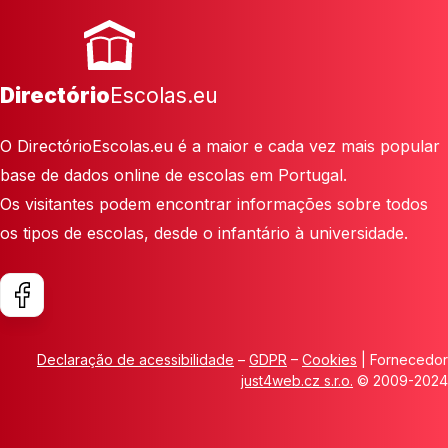
Directório
Escolas.eu
O DirectórioEscolas.eu é a maior e cada vez mais popular
base de dados online de escolas em Portugal.
Os visitantes podem encontrar informações sobre todos
os tipos de escolas, desde o infantário à universidade.
Declaração de acessibilidade
–
GDPR
–
Cookies
| Fornecedor
just4web.cz s.r.o.
© 2009-2024