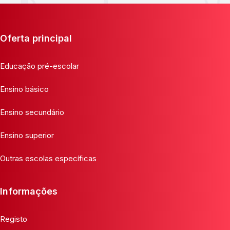
Oferta principal
Educação pré-escolar
Ensino básico
Ensino secundário
Ensino superior
Outras escolas específicas
Informações
Registo