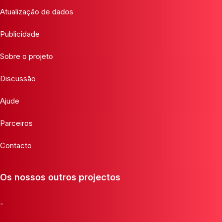
Atualização de dados
Publicidade
Sobre o projeto
Discussão
Ajude
Parceiros
Contacto
Os nossos outros projectos
-