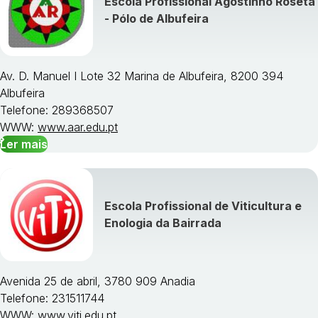
Escola Profissional Agostinho Roseta
Visualizar todos os cursos »
- Pólo de Albufeira
Av. D. Manuel I Lote 32 Marina de Albufeira, 8200 394
Albufeira
Telefone: 289368507
WWW:
www.aar.edu.pt
Ler mais
Escola Profissional de Viticultura e
Enologia da Bairrada
Avenida 25 de abril, 3780 909 Anadia
Telefone: 231511744
WWW:
www.viti.edu.pt