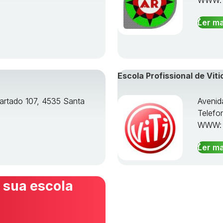
Ler ma
Escola Profissional de Viti
artado 107, 4535 Santa
Avenid
Telefo
WWW
Ler ma
 sua escola