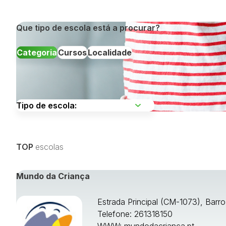
Que tipo de escola está a procurar?
Categoria
Cursos
Localidade
Escolha uma região
TOP
escolas
Visualizar todos os cursos »
Mundo da Criança
Estrada Principal (CM-1073), Barr
Telefone: 261318150
WWW:
mundodacrianca.pt