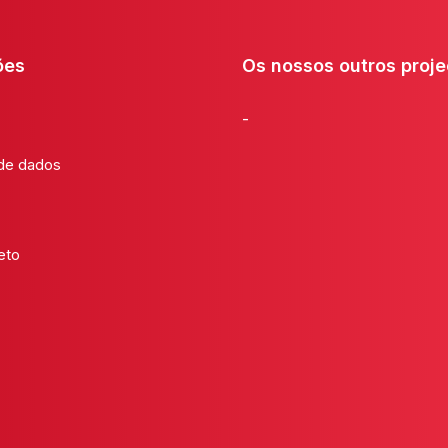
ões
Os nossos outros proje
-
 de dados
eto