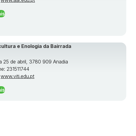
is
cultura e Enologia da Bairrada
a 25 de abril, 3780 909 Anadia
ne: 231511744
:
www.viti.edu.pt
is