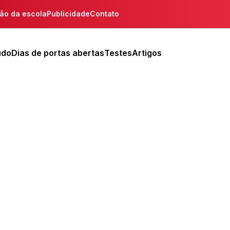
ção da escola
Publicidade
Contato
udo
Dias de portas abertas
Testes
Artigos