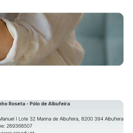
nho Roseta - Pólo de Albufeira
 Manuel I Lote 32 Marina de Albufeira, 8200 394 Albufeira
ne: 289368507
:
www.aar.edu.pt