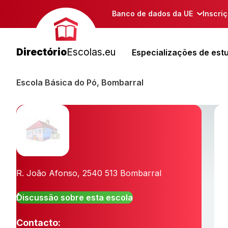
Banco de dados da UE
Inscri
Directório
Escolas.eu
Especializações de est
Escola Básica do Pó, Bombarral
R. João Afonso
,
2540 513
Bombarral
Discussão sobre esta escola
Contacto: