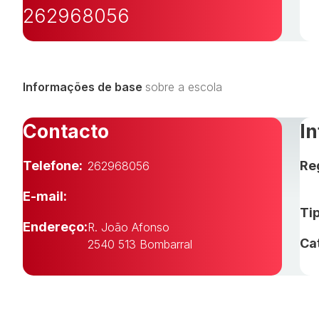
262968056
Informações de base
sobre a escola
Contacto
I
Telefone:
Re
262968056
E-mail:
Tip
Endereço:
R. João Afonso
Ca
2540 513 Bombarral