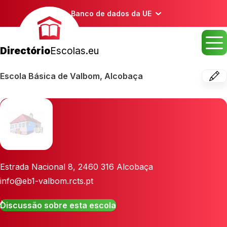
Banco de dados da UE
Directório
Escolas.eu
Escola Básica de Valbom, Alcobaça
Estrada Nacional 8
,
2460 316
Alcobaça
info@eb1-valbom.rcts.pt
Discussão sobre esta escola