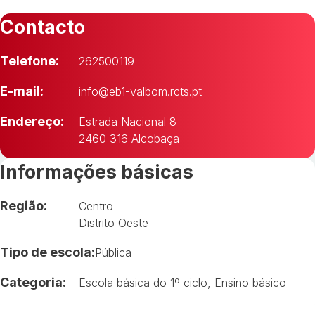
Contacto
Telefone:
262500119
E-mail:
info@eb1-valbom.rcts.pt
Endereço:
Estrada Nacional 8
2460 316 Alcobaça
Informações básicas
Região:
Centro
Distrito Oeste
Tipo de escola:
Pública
Categoria:
Escola básica do 1º ciclo
,
Ensino básico