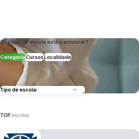
Que tipo de escola está a procurar?
Categoria
Cursos
Localidade
Escolha uma região
TOP
escolas