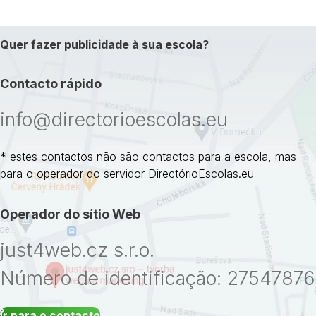
Quer fazer publicidade à sua escola?
Contacto rápido
info@directorioescolas.eu
* estes contactos não são contactos para a escola, mas
para o operador do servidor DirectórioEscolas.eu
Operador do sítio Web
just4web.cz s.r.o.
Número de identificação: 27547876
Ir para o contacto