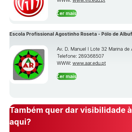
Ler mais
Escola Profissional Agostinho Roseta - Pólo de Albuf
Av. D. Manuel I Lote 32 Marina de 
Telefone: 289368507
WWW:
www.aar.edu.pt
Ler mais
Também quer dar visibilidade à
aqui?