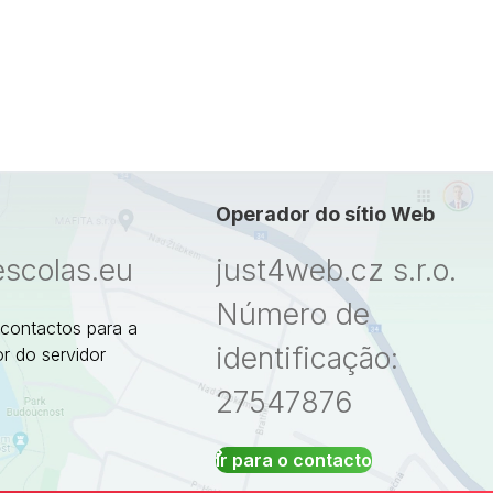
Operador do sítio Web
escolas.eu
just4web.cz s.r.o.
Número de
 contactos para a
identificação:
r do servidor
27547876
Ir para o contacto