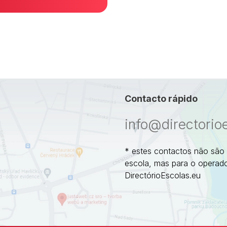
Contacto rápido
info@directorio
* estes contactos não são
escola, mas para o operado
DirectórioEscolas.eu