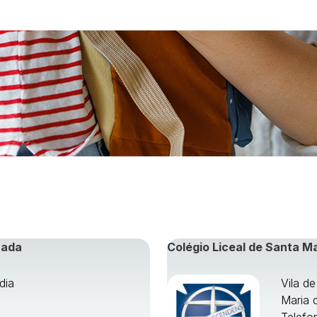
rada
Colégio Liceal de Santa M
dia
Vila d
Maria 
Telefo