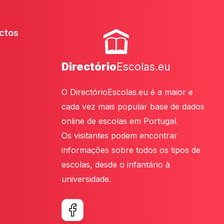
ctos
Directório
Escolas.eu
O DirectórioEscolas.eu é a maior e
cada vez mais popular base de dados
online de escolas em Portugal.
Os visitantes podem encontrar
informações sobre todos os tipos de
escolas, desde o infantário à
universidade.