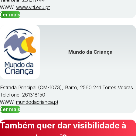
WWW:
www.viti.edu.pt
Ler mais
Mundo da Criança
Estrada Principal (CM-1073), Barro, 2560 241 Torres Vedras
Telefone: 261318150
WWW:
mundodacrianca.pt
Ler mais
Também quer dar visibilidade à