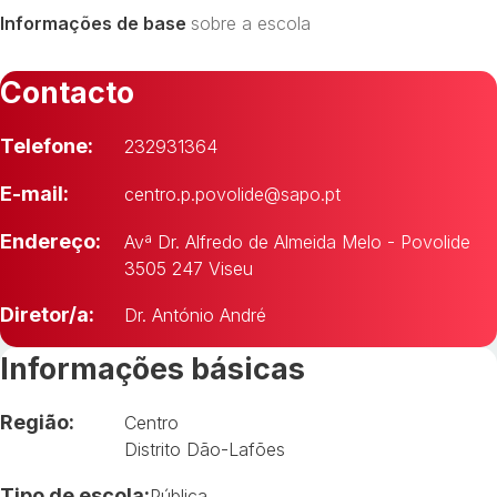
Informações de base
sobre a escola
Contacto
Telefone:
232931364
E-mail:
centro.p.povolide@sapo.pt
Endereço:
Avª Dr. Alfredo de Almeida Melo - Povolide
3505 247 Viseu
Diretor/a:
Dr. António André
Informações básicas
Região:
Centro
Distrito Dão-Lafões
Tipo de escola:
Pública