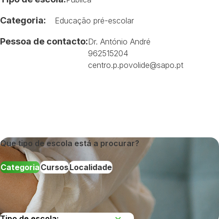
Categoria:
Educação pré-escolar
Pessoa de contacto:
Dr. António André
962515204
centro.p.povolide@sapo.pt
Que tipo de escola está a procurar?
Categoria
Cursos
Localidade