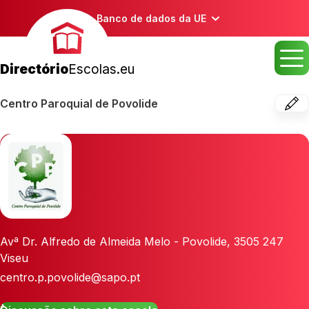
Banco de dados da UE
Directório
Escolas.eu
Centro Paroquial de Povolide
Avª Dr. Alfredo de Almeida Melo - Povolide
,
3505 247
Viseu
centro.p.povolide@sapo.pt