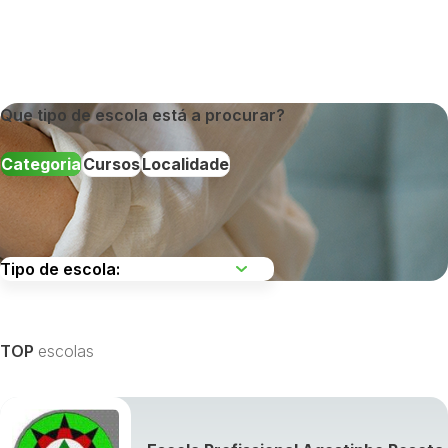
Que tipo de escola está a procurar?
Categoria
Cursos
Localidade
Escolha uma região
TOP
escolas