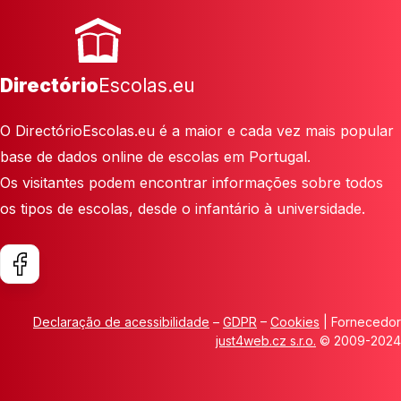
Directório
Escolas.eu
O DirectórioEscolas.eu é a maior e cada vez mais popular
base de dados online de escolas em Portugal.
Os visitantes podem encontrar informações sobre todos
os tipos de escolas, desde o infantário à universidade.
Declaração de acessibilidade
–
GDPR
–
Cookies
| Fornecedor
just4web.cz s.r.o.
© 2009-2024