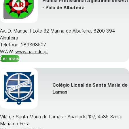
Escola Profissional Agostinho Roseta
Visualizar todos os cursos »
- Pólo de Albufeira
Av. D. Manuel I Lote 32 Marina de Albufeira, 8200 394
Albufeira
Telefone: 289368507
WWW:
www.aar.edu.pt
Ler mais
Colégio Liceal de Santa Maria de
Lamas
Vila de Santa Maria de Lamas - Apartado 107, 4535 Santa
Maria da Feira