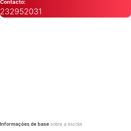
Contacto:
232952031
Informações de base
sobre a escola