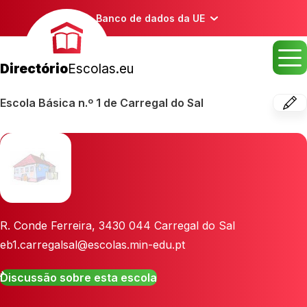
Banco de dados da UE
Directório
Escolas.eu
Escola Básica n.º 1 de Carregal do Sal
R. Conde Ferreira
,
3430 044
Carregal do Sal
eb1.carregalsal@escolas.min-edu.pt
Discussão sobre esta escola