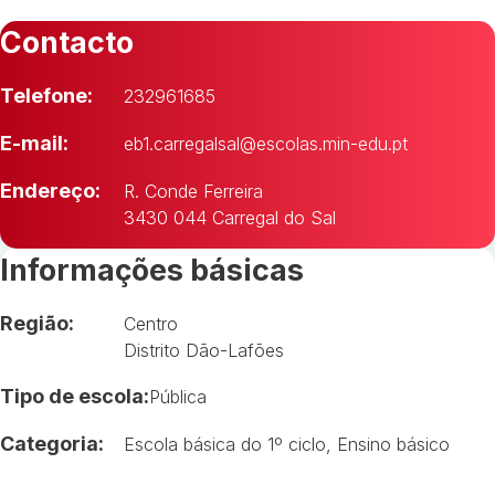
Contacto
Telefone:
232961685
E-mail:
eb1.carregalsal@escolas.min-edu.pt
Endereço:
R. Conde Ferreira
3430 044 Carregal do Sal
Informações básicas
Região:
Centro
Distrito Dão-Lafões
Tipo de escola:
Pública
Categoria:
Escola básica do 1º ciclo
,
Ensino básico