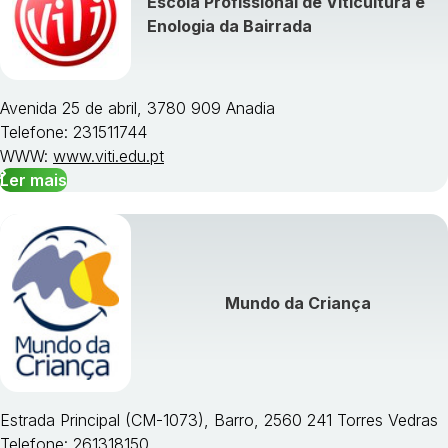
Escola Profissional de Viticultura e
Visualizar todos os cursos »
Enologia da Bairrada
Avenida 25 de abril, 3780 909 Anadia
Telefone: 231511744
WWW:
www.viti.edu.pt
Ler mais
Mundo da Criança
Estrada Principal (CM-1073), Barro, 2560 241 Torres Vedras
Telefone: 261318150