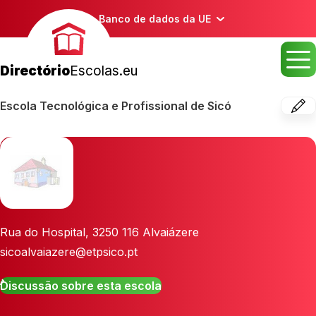
Banco de dados da UE
Directório
Escolas.eu
Escola Tecnológica e Profissional de Sicó
Rua do Hospital
,
3250 116
Alvaiázere
sicoalvaiazere@etpsico.pt
Discussão sobre esta escola