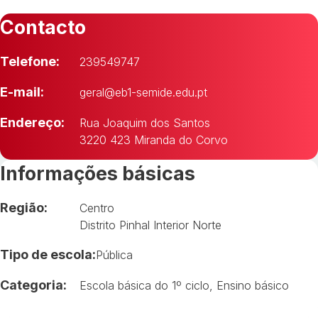
Contacto
Telefone:
239549747
E-mail:
geral@eb1-semide.edu.pt
Endereço:
Rua Joaquim dos Santos
3220 423 Miranda do Corvo
Informações básicas
Região:
Centro
Distrito Pinhal Interior Norte
Tipo de escola:
Pública
Categoria:
Escola básica do 1º ciclo
,
Ensino básico