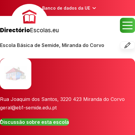
Banco de dados da UE
Directório
Escolas.eu
Escola Básica de Semide, Miranda do Corvo
Rua Joaquim dos Santos
,
3220 423
Miranda do Corvo
geral@eb1-semide.edu.pt
Discussão sobre esta escola