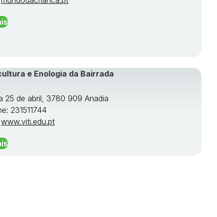
is
cultura e Enologia da Bairrada
a 25 de abril, 3780 909 Anadia
ne: 231511744
:
www.viti.edu.pt
is