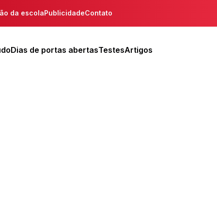
ção da escola
Publicidade
Contato
udo
Dias de portas abertas
Testes
Artigos