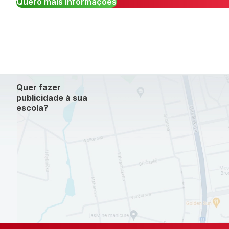
Quero mais informações
Quer fazer
publicidade à sua
escola?