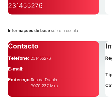
231455276
Informações de base
sobre a escola
Contacto
I
Telefone:
Re
231455276
E-mail:
Tip
Endereço:
Rua da Escola
Ca
3070 237 Mira