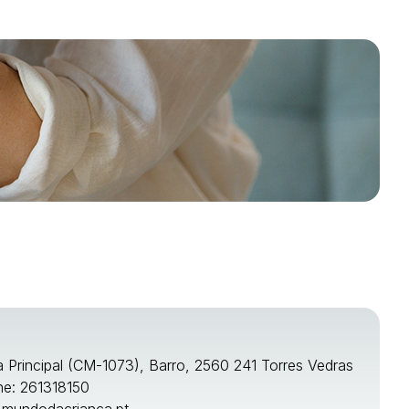
a Principal (CM-1073), Barro, 2560 241 Torres Vedras
ne: 261318150
:
mundodacrianca.pt