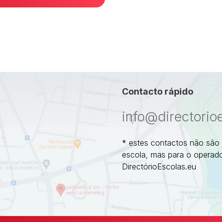
Contacto rápido
info@directorio
* estes contactos não são
escola, mas para o operado
DirectórioEscolas.eu