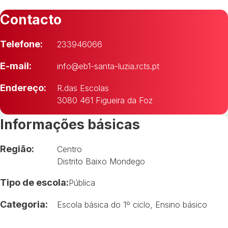
Contacto
Telefone:
233946066
E-mail:
info@eb1-santa-luzia.rcts.pt
Endereço:
R.das Escolas
3080 461 Figueira da Foz
Informações básicas
Região:
Centro
Distrito Baixo Mondego
Tipo de escola:
Pública
Categoria:
Escola básica do 1º ciclo
,
Ensino básico