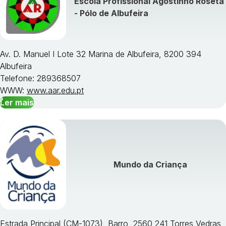
Escola Profissional Agostinho Roseta
Visualizar todos os cursos »
- Pólo de Albufeira
Av. D. Manuel I Lote 32 Marina de Albufeira, 8200 394
Albufeira
Telefone: 289368507
WWW:
www.aar.edu.pt
Ler mais
Mundo da Criança
Estrada Principal (CM-1073), Barro, 2560 241 Torres Vedras