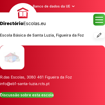
Banco de dados da UE
Directório
Escolas.eu
Escola Básica de Santa Luzia, Figueira da Foz
R.das Escolas
,
3080 461
Figueira da Foz
info@eb1-santa-luzia.rcts.pt
Discussão sobre esta escola