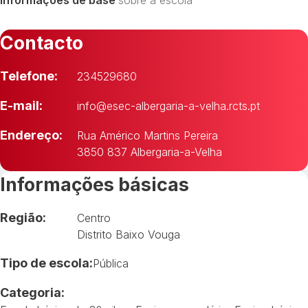
Contacto
Telefone:
234529680
E-mail:
info@esec-albergaria-a-velha.rcts.pt
Endereço:
Rua Américo Martins Pereira
3850 837 Albergaria-a-Velha
Informações básicas
Região:
Centro
Distrito Baixo Vouga
Tipo de escola:
Pública
Categoria: