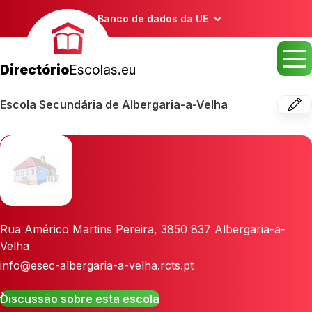
Banco de dados da UE
Directório
Escolas.eu
Escola Secundária de Albergaria-a-Velha
Rua Américo Martins Pereira
,
3850 837
Albergaria-a-
Velha
info@esec-albergaria-a-velha.rcts.pt
Discussão sobre esta escola