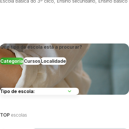
Escola básica do 3º cilco
,
Ensino secundário
,
Ensino básico
Que tipo de escola está a procurar?
Categoria
Cursos
Localidade
Escolha uma região
TOP
escolas