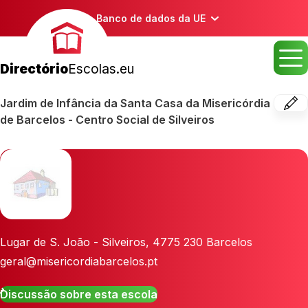
Banco de dados da UE
Directório
Escolas.eu
Jardim de Infância da Santa Casa da Misericórdia
de Barcelos - Centro Social de Silveiros
Lugar de S. João - Silveiros
,
4775 230
Barcelos
geral@misericordiabarcelos.pt
Discussão sobre esta escola