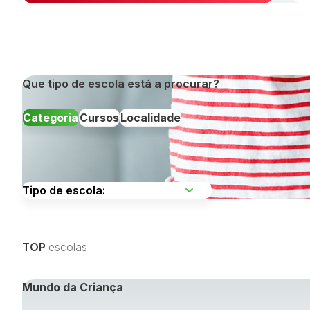
Que tipo de escola está a procurar?
Categoria
Cursos
Localidade
Escolha uma região
TOP
escolas
Visualizar todos os cursos »
Mundo da Criança