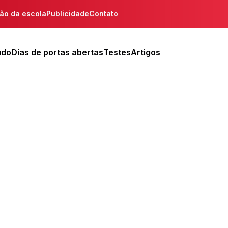
ção da escola
Publicidade
Contato
udo
Dias de portas abertas
Testes
Artigos