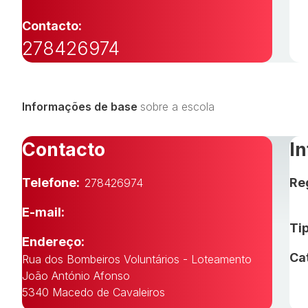
Contacto:
278426974
Informações de base
sobre a escola
Contacto
I
Telefone:
Re
278426974
E-mail:
Tip
Endereço:
Ca
Rua dos Bombeiros Voluntários - Loteamento
João António Afonso
5340 Macedo de Cavaleiros