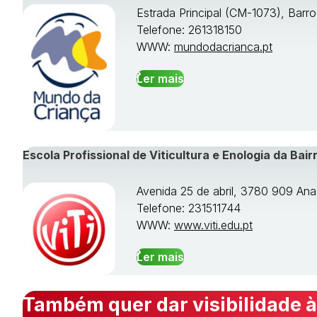
Estrada Principal (CM-1073), Barr
Telefone: 261318150
WWW:
mundodacrianca.pt
Ler mais
Escola Profissional de Viticultura e Enologia da Bair
Avenida 25 de abril, 3780 909 Ana
Telefone: 231511744
WWW:
www.viti.edu.pt
Ler mais
Também quer dar visibilidade à