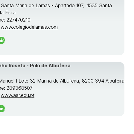
e Santa Maria de Lamas - Apartado 107, 4535 Santa
da Feira
ne: 227470210
:
www.colegiodelamas.com
is
nho Roseta - Pólo de Albufeira
 Manuel I Lote 32 Marina de Albufeira, 8200 394 Albufeira
ne: 289368507
:
www.aar.edu.pt
is