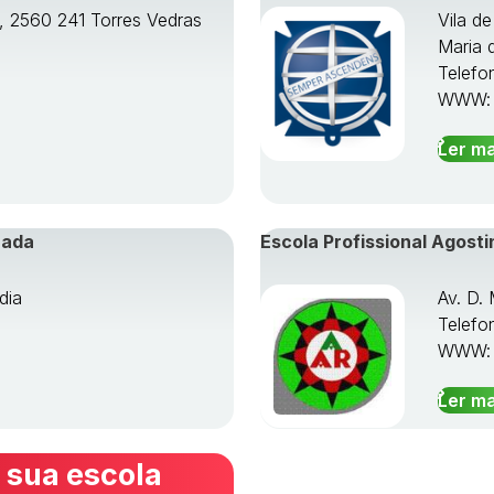
o, 2560 241 Torres Vedras
Vila d
Maria 
Telefo
WWW
Ler ma
rada
Escola Profissional Agosti
dia
Av. D.
Telefo
WWW
Ler ma
 sua escola