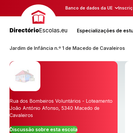
Banco de dados da UE
Inscri
Directório
Escolas.eu
Especializações de est
Jardim de Infância n.º 1 de Macedo de Cavaleiros
Rua dos Bombeiros Voluntários - Loteamento
João António Afonso
,
5340
Macedo de
Cavaleiros
Discussão sobre esta escola