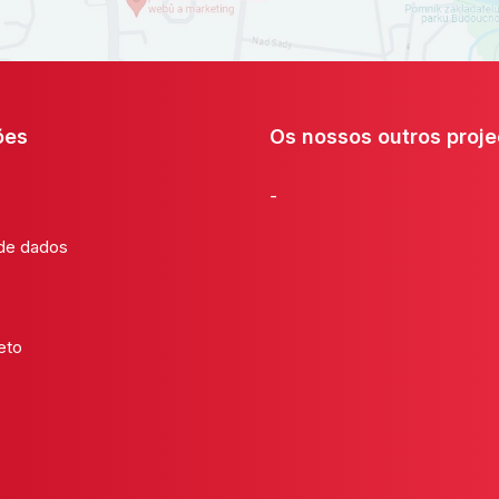
ões
Os nossos outros proje
-
 de dados
eto