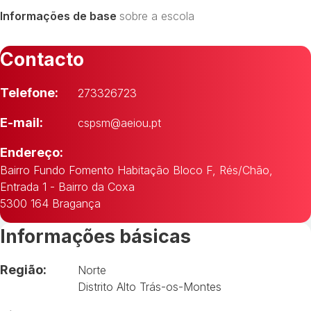
Informações de base
sobre a escola
Contacto
Telefone:
273326723
E-mail:
cspsm@aeiou.pt
Endereço:
Bairro Fundo Fomento Habitação Bloco F, Rés/Chão,
Entrada 1 - Bairro da Coxa
5300 164 Bragança
Informações básicas
Região:
Norte
Distrito Alto Trás-os-Montes