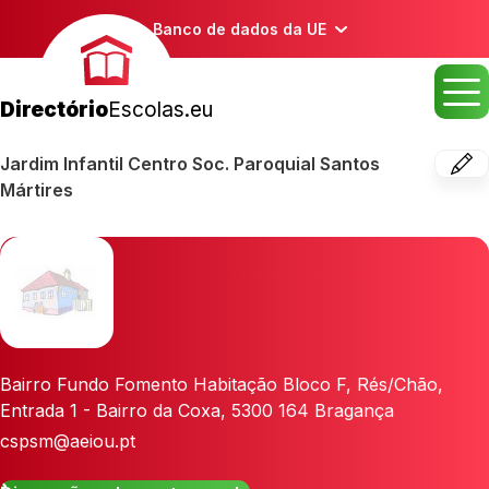
Banco de dados da UE
Directório
Escolas.eu
Jardim Infantil Centro Soc. Paroquial Santos
Mártires
Bairro Fundo Fomento Habitação Bloco F, Rés/Chão,
Entrada 1 - Bairro da Coxa
,
5300 164
Bragança
cspsm@aeiou.pt