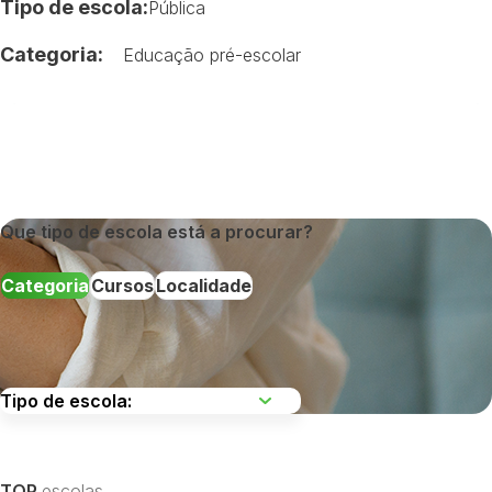
Tipo de escola:
Pública
Categoria:
Educação pré-escolar
Que tipo de escola está a procurar?
Categoria
Cursos
Localidade
Escolha uma região
TOP
escolas