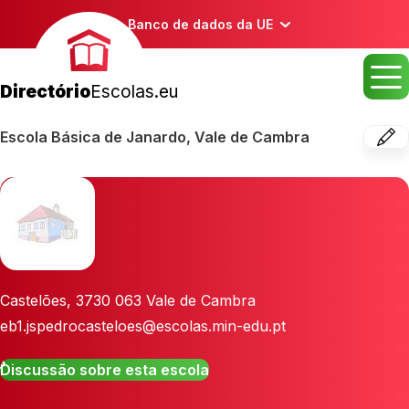
Banco de dados da UE
Directório
Escolas.eu
Escola Básica de Janardo, Vale de Cambra
Castelões
,
3730 063
Vale de Cambra
eb1.jspedrocasteloes@escolas.min-edu.pt
Discussão sobre esta escola