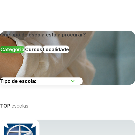
Que tipo de escola está a procurar?
Categoria
Cursos
Localidade
Escolha uma região
TOP
escolas