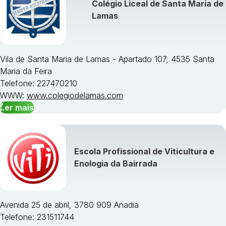
Colégio Liceal de Santa Maria de
Visualizar todos os cursos »
Lamas
Vila de Santa Maria de Lamas - Apartado 107, 4535 Santa
Maria da Feira
Telefone: 227470210
WWW:
www.colegiodelamas.com
Ler mais
Escola Profissional de Viticultura e
Enologia da Bairrada
Avenida 25 de abril, 3780 909 Anadia
Telefone: 231511744