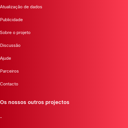
Atualização de dados
Publicidade
Sobre o projeto
Discussão
Ajude
Parceiros
Contacto
Os nossos outros projectos
-