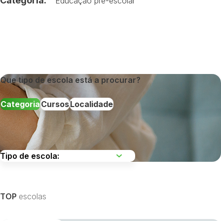
Categoria:
Educação pré-escolar
Que tipo de escola está a procurar?
Categoria
Cursos
Localidade
Escolha uma região
TOP
escolas