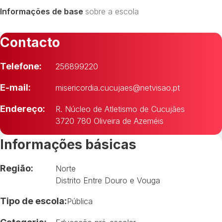
Informações de base
sobre a escola
Contacto
Telefone:
256899220
E-mail:
misericordia.cucujaes@netvisao.pt
Endereço:
R. Núcleo de Atletismo de Cucujães
3720 780 Oliveira de Azeméis
Informações básicas
Região:
Norte
Distrito Entre Douro e Vouga
Tipo de escola:
Pública