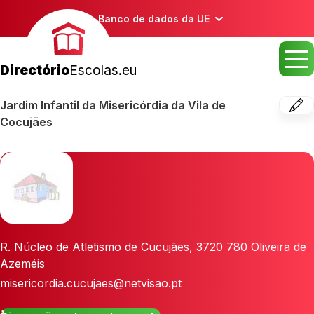
Banco de dados da UE
Directório
Escolas.eu
Jardim Infantil da Misericórdia da Vila de
Cocujães
R. Núcleo de Atletismo de Cucujães
,
3720 780
Oliveira de
Azeméis
misericordia.cucujaes@netvisao.pt