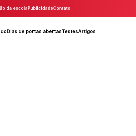
ção da escola
Publicidade
Contato
udo
Dias de portas abertas
Testes
Artigos