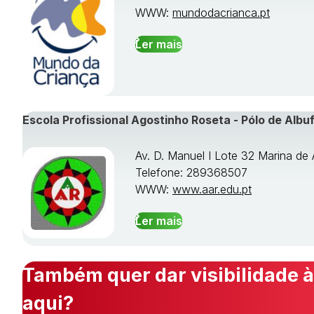
WWW:
mundodacrianca.pt
Ler mais
Escola Profissional Agostinho Roseta - Pólo de Albuf
Av. D. Manuel I Lote 32 Marina de 
Telefone: 289368507
WWW:
www.aar.edu.pt
Ler mais
Também quer dar visibilidade à
aqui?