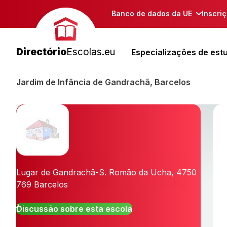
Banco de dados da UE
Inscri
Directório
Escolas.eu
Especializações de est
Jardim de Infância de Gandrachã, Barcelos
Lugar de Gandrachã-S. Romão da Ucha
,
4750
769
Barcelos
Discussão sobre esta escola