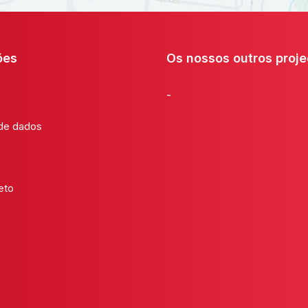
ões
Os nossos outros proje
-
 de dados
eto