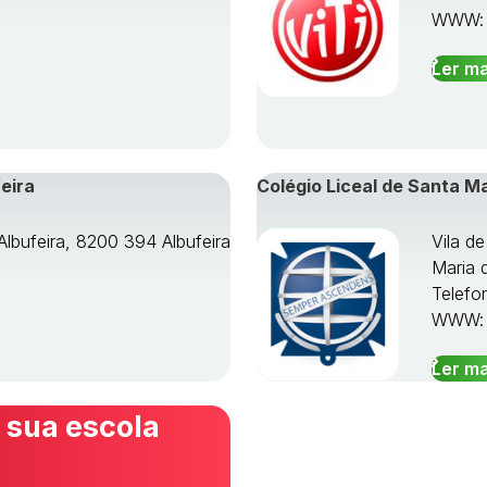
WWW
Ler ma
eira
Colégio Liceal de Santa M
Albufeira, 8200 394 Albufeira
Vila d
Maria 
Telefo
WWW
Ler ma
 sua escola