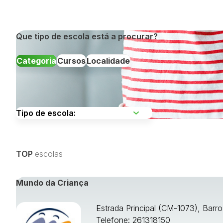
Que tipo de escola está a procurar?
Categoria
Cursos
Localidade
Escolha uma região
TOP
escolas
Visualizar todos os cursos »
Mundo da Criança
Estrada Principal (CM-1073), Barr
Telefone: 261318150