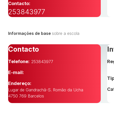
Contacto:
253843977
Informações de base
sobre a escola
Contacto
I
Telefone:
Re
253843977
E-mail:
Tip
Endereço:
Ca
Lugar de Gandrachã-S. Romão da Ucha
4750 769 Barcelos