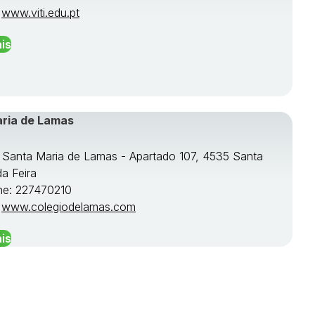
:
www.viti.edu.pt
is
aria de Lamas
e Santa Maria de Lamas - Apartado 107, 4535 Santa
da Feira
ne: 227470210
:
www.colegiodelamas.com
is