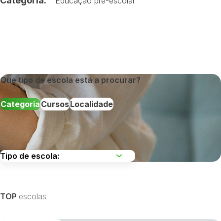
Categoria:
Educação pré-escolar
Que tipo de escola está a procurar?
Categoria
Cursos
Localidade
Escolha uma região
TOP
escolas