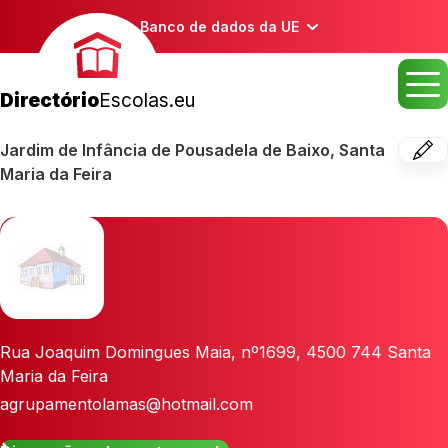
Banco de dados da UE
Directório
Escolas.eu
Jardim de Infância de Pousadela de Baixo, Santa
Maria da Feira
Rua Joaquim Domingues Maia, nº1699
,
4500 744
Santa
Maria da Feira
agrupamentolamas@hotmail.com