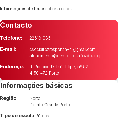
Informações de base
sobre a escola
Contacto
Telefone:
226181036
E-mail:
csocialfozresponsavel@gmail.com
atendimento@centrosocialfozdouro.pt
Endereço:
R. Principe D. Luís Filipe, nº 52
4150 472 Porto
Informações básicas
Região:
Norte
Distrito Grande Porto
Tipo de escola:
Pública