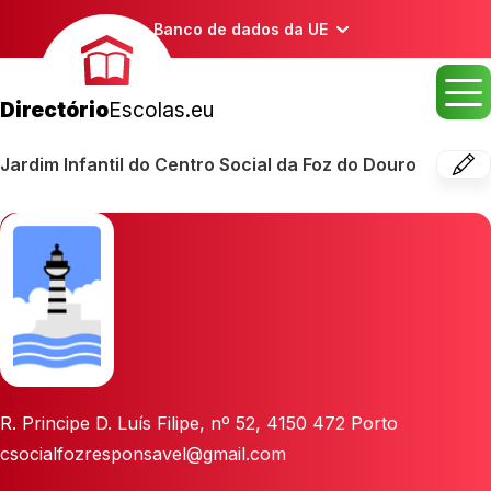
Banco de dados da UE
Directório
Escolas.eu
Jardim Infantil do Centro Social da Foz do Douro
R. Principe D. Luís Filipe, nº 52
,
4150 472
Porto
csocialfozresponsavel@gmail.com