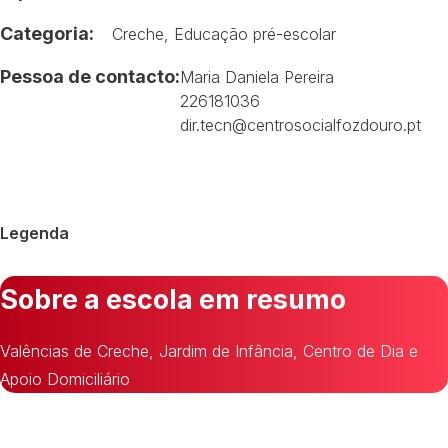
Categoria:
Creche
,
Educação pré-escolar
Pessoa de contacto:
Maria Daniela Pereira
226181036
dir.tecn@centrosocialfozdouro.pt
Legenda
Sobre a escola em resumo
Valências de Creche, Jardim de Infância, Centro de Dia e
Apoio Domiciliário