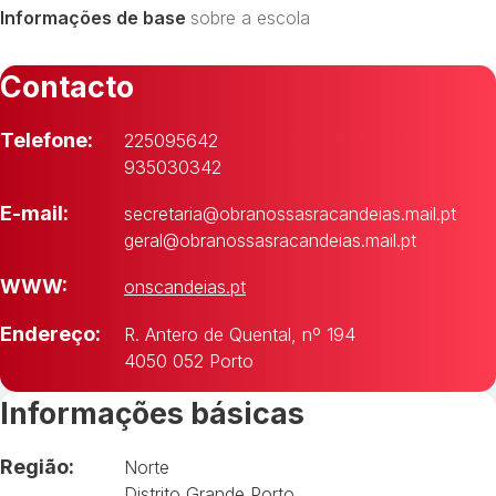
Informações de base
sobre a escola
Contacto
Telefone:
225095642
935030342
E-mail:
secretaria@obranossasracandeias.mail.pt
geral@obranossasracandeias.mail.pt
WWW:
onscandeias.pt
Endereço:
R. Antero de Quental, nº 194
4050 052 Porto
Informações básicas
Região:
Norte
Distrito Grande Porto