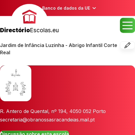
Banco de dados da UE
Directório
Escolas.eu
Jardim de Infância Luzinha - Abrigo Infantil Corte
Real
R. Antero de Quental, nº 194
,
4050 052
Porto
secretaria@obranossasracandeias.mail.pt
Discussão sobre esta escola