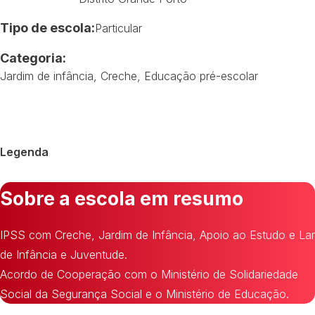
Tipo de escola:
Particular
Categoria:
Jardim de infância
,
Creche
,
Educação pré-escolar
Legenda
Sobre a escola em resumo
IPSS com Creche, Jardim de Infância, Apoio ao Estudo e Lar
de Infância e Juventude.
Acordo de Cooperação com o Ministério de Solidariedade
Social da Segurança Social e o Ministério de Educação.