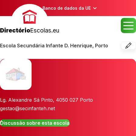
Banco de dados da UE
Directório
Escolas.eu
Escola Secundária Infante D. Henrique, Porto
Lg. Alexandre Sá Pinto
,
4050 027
Porto
gestao@secinfanteh.net
Discussão sobre esta escola