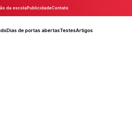
ção da escola
Publicidade
Contato
udo
Dias de portas abertas
Testes
Artigos