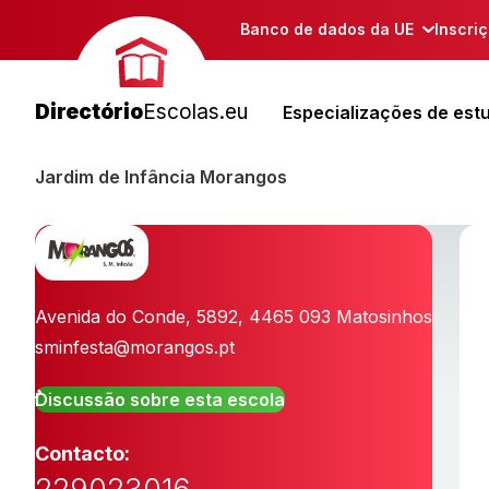
Banco de dados da UE
Inscri
Directório
Escolas.eu
Especializações de est
Jardim de Infância Morangos
Avenida do Conde, 5892
,
4465 093
Matosinhos
sminfesta@morangos.pt
Discussão sobre esta escola
Contacto: