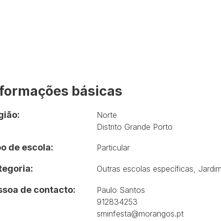
nformações básicas
gião:
Norte
Distrito Grande Porto
o de escola:
Particular
tegoria:
Outras escolas específicas
,
Jardim
ssoa de contacto:
Paulo Santos
912834253
sminfesta@morangos.pt