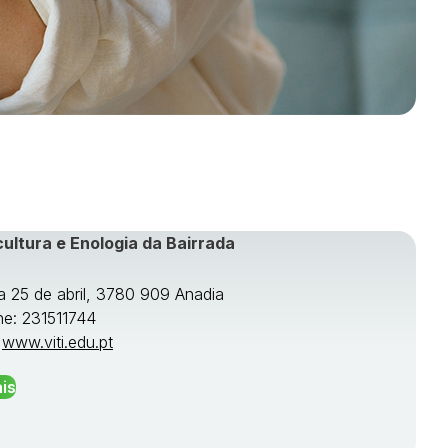
cultura e Enologia da Bairrada
a 25 de abril, 3780 909 Anadia
ne: 231511744
:
www.viti.edu.pt
is