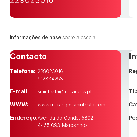
229023016
Informações de base
sobre a escola
Contacto
I
Telefone:
Re
229023016
912834253
E-mail:
Tip
sminfesta@morangos.pt
WWW:
Ca
www.morangossminfesta.com
Endereço:
Pe
Avenida do Conde, 5892
4465 093 Matosinhos