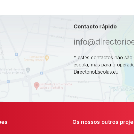
Contacto rápido
info@directorio
* estes contactos não são
escola, mas para o operado
DirectórioEscolas.eu
ões
Os nossos outros proje