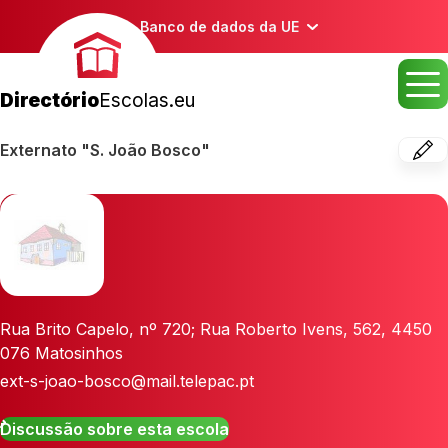
Banco de dados da UE
Directório
Escolas.eu
Externato "S. João Bosco"
Rua Brito Capelo, nº 720; Rua Roberto Ivens, 562
,
4450
076
Matosinhos
ext-s-joao-bosco@mail.telepac.pt
Discussão sobre esta escola