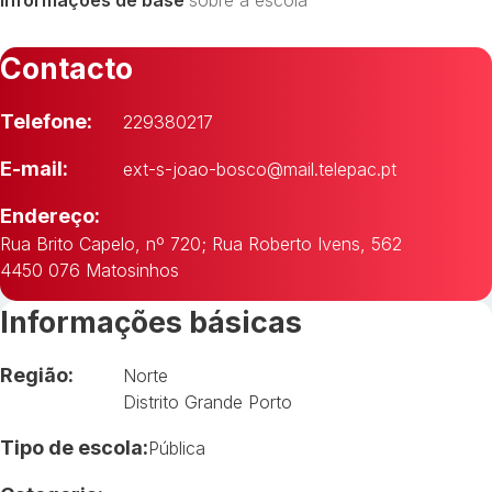
Contacto
Telefone:
229380217
E-mail:
ext-s-joao-bosco@mail.telepac.pt
Endereço:
Rua Brito Capelo, nº 720; Rua Roberto Ivens, 562
4450 076 Matosinhos
Informações básicas
Região:
Norte
Distrito Grande Porto
Tipo de escola:
Pública