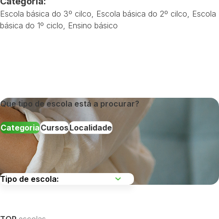
Categoria:
Escola básica do 3º cilco
,
Escola básica do 2º cilco
,
Escola
básica do 1º ciclo
,
Ensino básico
Que tipo de escola está a procurar?
Categoria
Cursos
Localidade
Escolha uma região
TOP
escolas