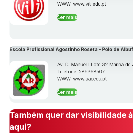
WWW:
www.viti.edu.pt
Ler mais
Escola Profissional Agostinho Roseta - Pólo de Albuf
Av. D. Manuel I Lote 32 Marina de 
Telefone: 289368507
WWW:
www.aar.edu.pt
Ler mais
Também quer dar visibilidade à
aqui?