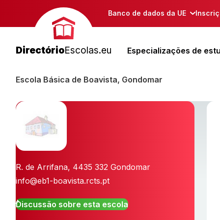
Banco de dados da UE
Inscri
Directório
Escolas.eu
Especializações de est
Escola Básica de Boavista, Gondomar
R. de Arrifana
,
4435 332
Gondomar
info@eb1-boavista.rcts.pt
Discussão sobre esta escola