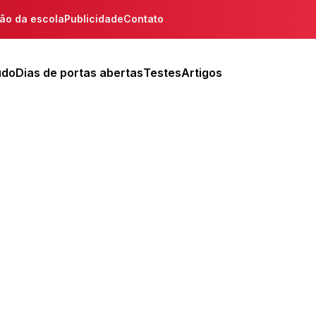
ção da escola
Publicidade
Contato
udo
Dias de portas abertas
Testes
Artigos