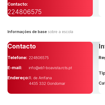
Contacto:
224806575
Informações de base
sobre a escola
Contacto
I
Telefone:
Re
224806575
E-mail:
info@eb1-boavista.rcts.pt
Tip
Endereço:
R. de Arrifana
Ca
4435 332 Gondomar