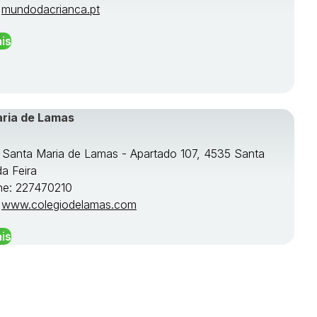
:
mundodacrianca.pt
is
aria de Lamas
e Santa Maria de Lamas - Apartado 107, 4535 Santa
da Feira
ne: 227470210
:
www.colegiodelamas.com
is