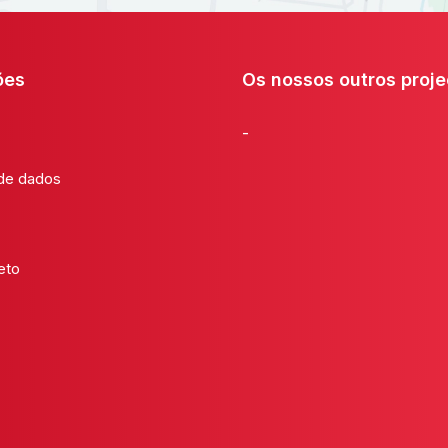
ões
Os nossos outros proje
-
 de dados
eto