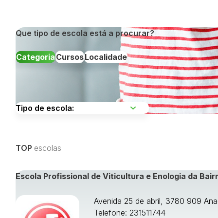
Que tipo de escola está a procurar?
Categoria
Cursos
Localidade
Escolha uma região
TOP
escolas
Visualizar todos os cursos »
Escola Profissional de Viticultura e Enologia da Bair
Avenida 25 de abril, 3780 909 Ana
Telefone: 231511744