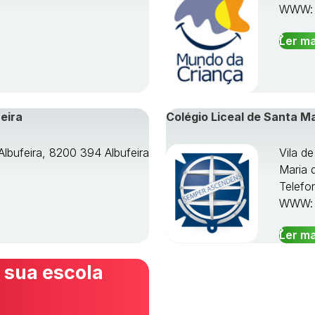
WWW
Ler ma
eira
Colégio Liceal de Santa M
Albufeira, 8200 394 Albufeira
Vila d
Maria 
Telefo
WWW
Ler ma
 sua escola