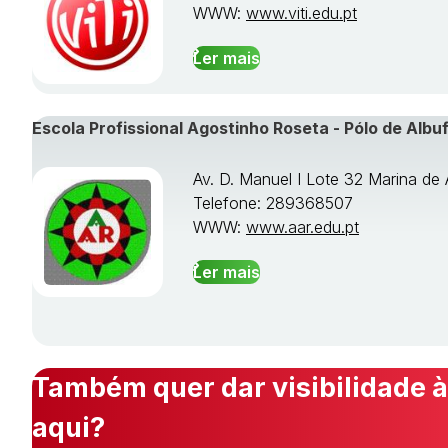
WWW:
www.viti.edu.pt
Ler mais
Escola Profissional Agostinho Roseta - Pólo de Albuf
Av. D. Manuel I Lote 32 Marina de 
Telefone: 289368507
WWW:
www.aar.edu.pt
Ler mais
Também quer dar visibilidade à
aqui?