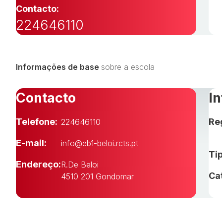
Contacto:
224646110
Informações de base
sobre a escola
Contacto
I
Telefone:
Re
224646110
E-mail:
info@eb1-beloi.rcts.pt
Tip
Endereço:
R.De Beloi
Ca
4510 201 Gondomar