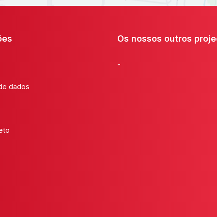
ões
Os nossos outros proje
-
 de dados
eto