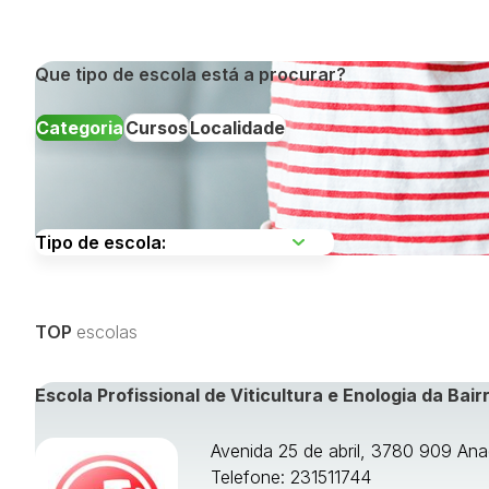
Que tipo de escola está a procurar?
Categoria
Cursos
Localidade
Escolha uma região
TOP
escolas
Visualizar todos os cursos »
Escola Profissional de Viticultura e Enologia da Bair
Avenida 25 de abril, 3780 909 Ana
Telefone: 231511744