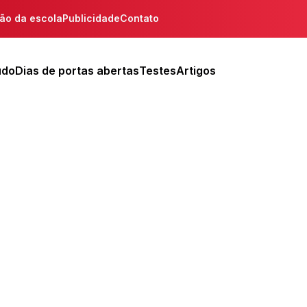
ção da escola
Publicidade
Contato
udo
Dias de portas abertas
Testes
Artigos