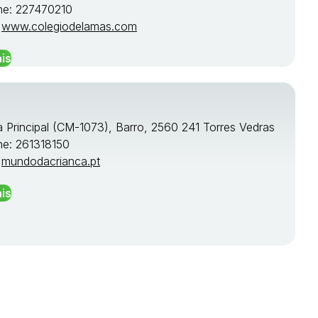
ne: 227470210
:
www.colegiodelamas.com
is
a Principal (CM-1073), Barro, 2560 241 Torres Vedras
ne: 261318150
:
mundodacrianca.pt
is