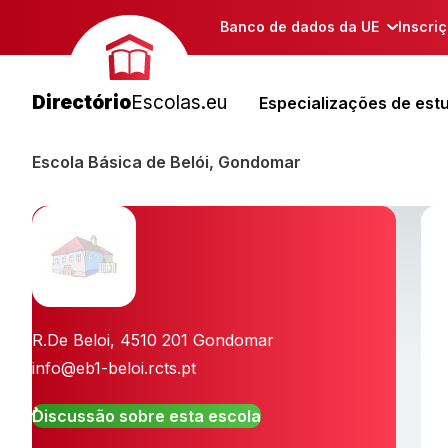
Banco de dados da UE
Inscri
Directório
Escolas.eu
Especializações de est
Escola Básica de Belói, Gondomar
R.De Beloi
,
4510 201
Gondomar
info@eb1-beloi.rcts.pt
Discussão sobre esta escola