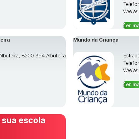
Telefo
WWW
Ler ma
eira
Mundo da Criança
Albufeira, 8200 394 Albufeira
Estrad
Telefo
WWW
Ler ma
 sua escola