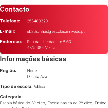
Contacto
Telefone:
253480320
E-mail:
eb23s.infias@escolas.min-edu.pt
Endereço:
Rua da Liberdade, n.º 60
4815 384 Vizela
Informações básicas
Região:
Norte
Distrito Ave
Tipo de escola:
Pública
Categoria:
Escola básica do 3º cilco
,
Escola básica do 2º cilco
,
Ensino