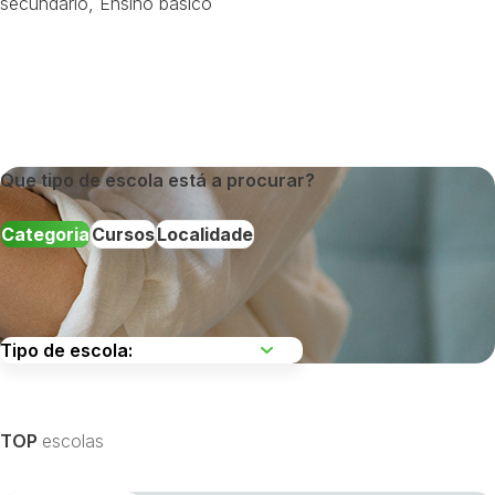
secundário
,
Ensino básico
Que tipo de escola está a procurar?
Categoria
Cursos
Localidade
Escolha uma região
TOP
escolas