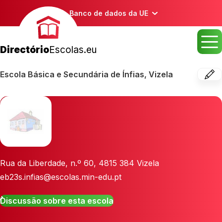
Banco de dados da UE
Directório
Escolas.eu
Escola Básica e Secundária de Ínfias, Vizela
Rua da Liberdade, n.º 60
,
4815 384
Vizela
eb23s.infias@escolas.min-edu.pt
Discussão sobre esta escola