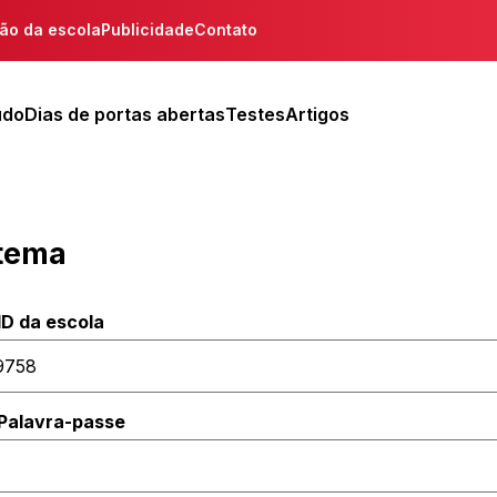
ção da escola
Publicidade
Contato
udo
Dias de portas abertas
Testes
Artigos
stema
ID da escola
Palavra-passe