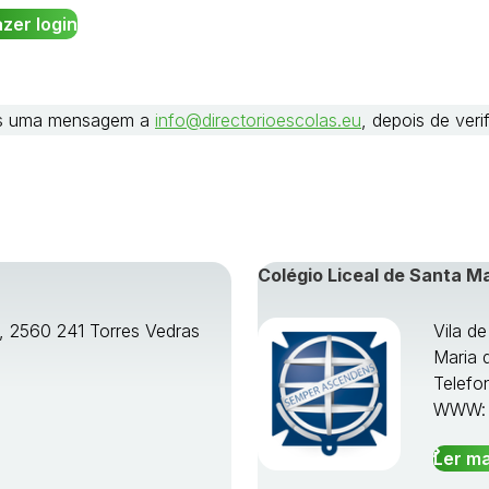
nos uma mensagem a
info@directorioescolas.eu
, depois de ver
Colégio Liceal de Santa M
o, 2560 241 Torres Vedras
Vila d
Maria 
Telefo
WWW
Ler ma