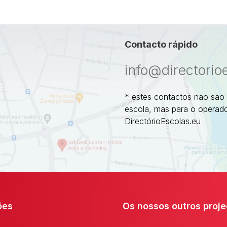
Contacto rápido
info@directorio
* estes contactos não são
escola, mas para o operado
DirectórioEscolas.eu
ões
Os nossos outros proje