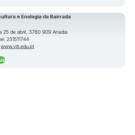
cultura e Enologia da Bairrada
a 25 de abril, 3780 909 Anadia
ne: 231511744
:
www.viti.edu.pt
is