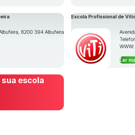
eira
Escola Profissional de Viti
Albufeira, 8200 394 Albufeira
Avenid
Telefo
WWW
Ler ma
 sua escola