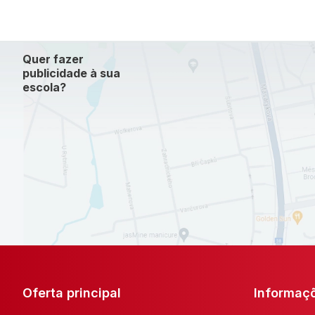
Quer fazer
publicidade à sua
escola?
Oferta principal
Informaç