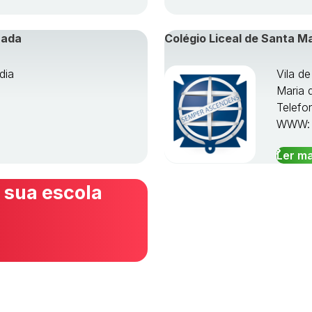
rada
Colégio Liceal de Santa M
dia
Vila d
Maria 
Telefo
WWW
Ler ma
 sua escola