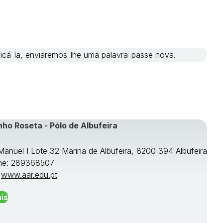
ificá-la, enviaremos-lhe uma palavra-passe nova.
nho Roseta - Pólo de Albufeira
 Manuel I Lote 32 Marina de Albufeira, 8200 394 Albufeira
ne: 289368507
:
www.aar.edu.pt
is