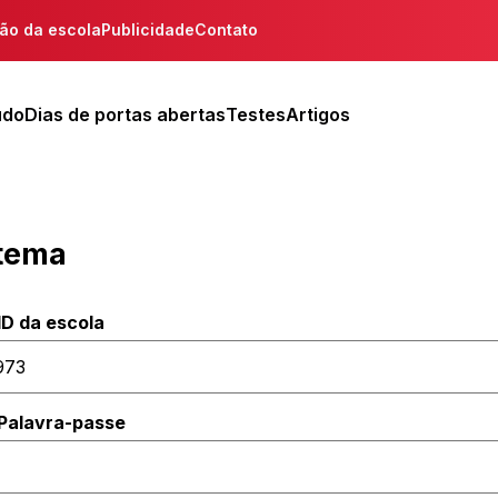
ção da escola
Publicidade
Contato
udo
Dias de portas abertas
Testes
Artigos
stema
ID da escola
Palavra-passe