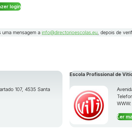
nos uma mensagem a
info@directorioescolas.eu
, depois de ver
Escola Profissional de Viti
artado 107, 4535 Santa
Avenid
Telefo
WWW
Ler ma