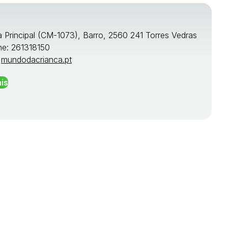
a Principal (CM-1073), Barro, 2560 241 Torres Vedras
ne: 261318150
:
mundodacrianca.pt
is