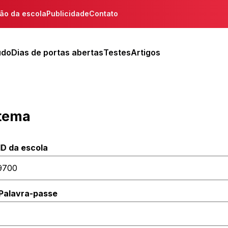
ção da escola
Publicidade
Contato
udo
Dias de portas abertas
Testes
Artigos
stema
ID da escola
Palavra-passe