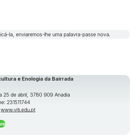
ificá-la, enviaremos-lhe uma palavra-passe nova.
cultura e Enologia da Bairrada
a 25 de abril, 3780 909 Anadia
ne: 231511744
:
www.viti.edu.pt
is