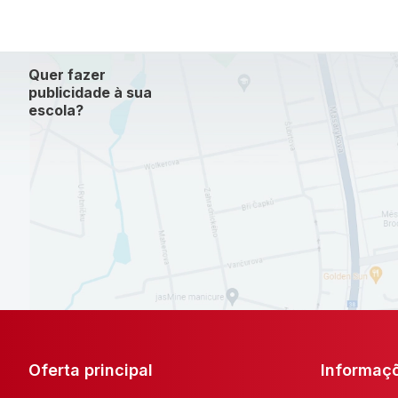
Quer fazer
publicidade à sua
escola?
Oferta principal
Informaç