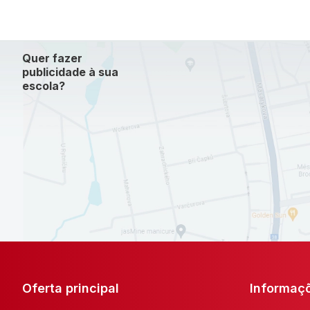
Quer fazer
publicidade à sua
escola?
Oferta principal
Informaç