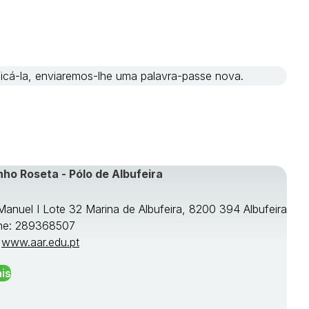
ificá-la, enviaremos-lhe uma palavra-passe nova.
nho Roseta - Pólo de Albufeira
 Manuel I Lote 32 Marina de Albufeira, 8200 394 Albufeira
ne: 289368507
:
www.aar.edu.pt
is