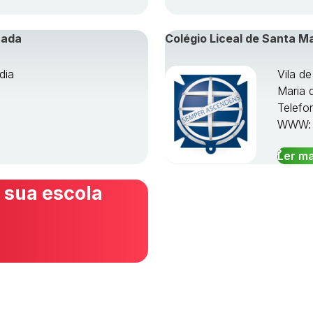
rada
Colégio Liceal de Santa M
dia
Vila d
Maria 
Telefo
WWW
Ler ma
 sua escola