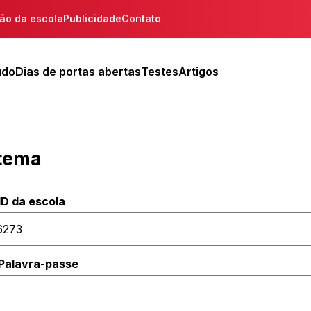
ção da escola
Publicidade
Contato
udo
Dias de portas abertas
Testes
Artigos
stema
ID da escola
Palavra-passe