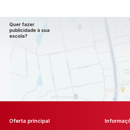
Quer fazer
publicidade à sua
escola?
Oferta principal
Informaç