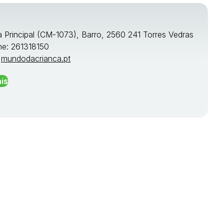
a Principal (CM-1073), Barro, 2560 241 Torres Vedras
ne: 261318150
:
mundodacrianca.pt
is