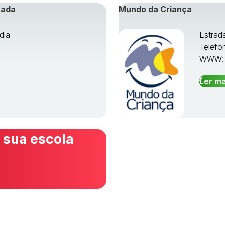
rada
Mundo da Criança
dia
Estrad
Telefo
WWW
Ler ma
 sua escola