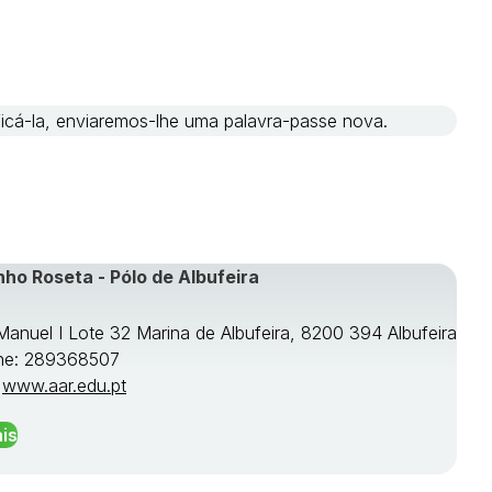
ificá-la, enviaremos-lhe uma palavra-passe nova.
nho Roseta - Pólo de Albufeira
 Manuel I Lote 32 Marina de Albufeira, 8200 394 Albufeira
ne: 289368507
:
www.aar.edu.pt
is