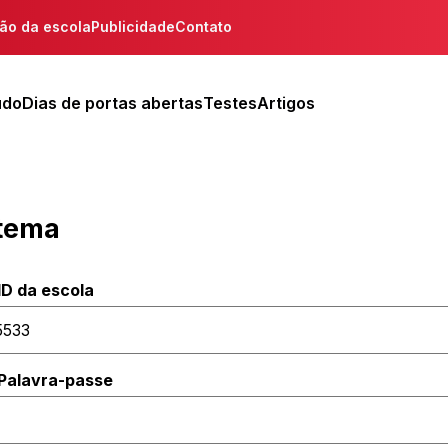
ção da escola
Publicidade
Contato
udo
Dias de portas abertas
Testes
Artigos
stema
ID da escola
Palavra-passe