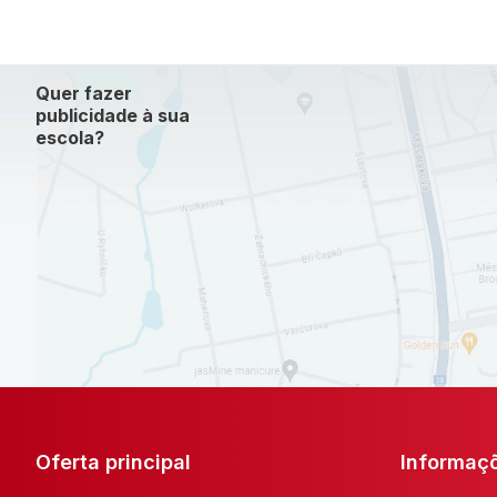
Quer fazer
publicidade à sua
escola?
Oferta principal
Informaç