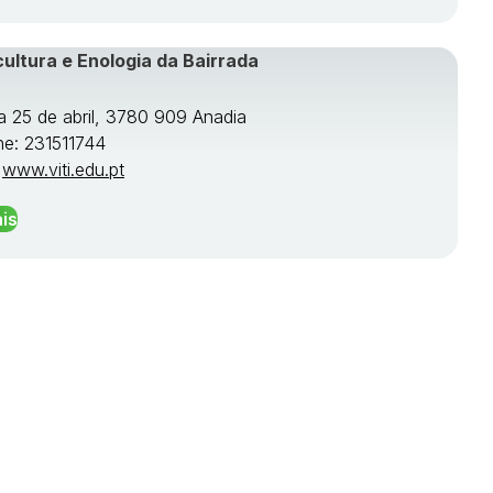
cultura e Enologia da Bairrada
a 25 de abril, 3780 909 Anadia
ne: 231511744
:
www.viti.edu.pt
is