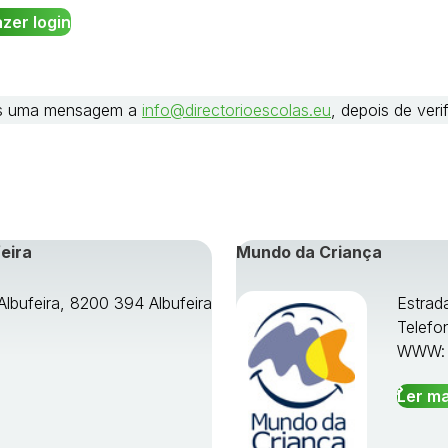
nos uma mensagem a
info@directorioescolas.eu
, depois de ver
eira
Mundo da Criança
Albufeira, 8200 394 Albufeira
Estrad
Telefo
WWW
Ler ma