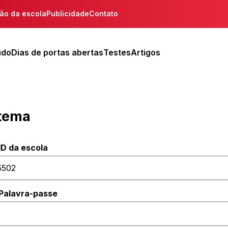
ção da escola
Publicidade
Contato
udo
Dias de portas abertas
Testes
Artigos
stema
ID da escola
Palavra-passe