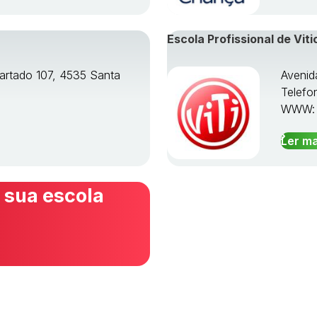
Escola Profissional de Viti
artado 107, 4535 Santa
Avenid
Telefo
WWW
Ler ma
 sua escola