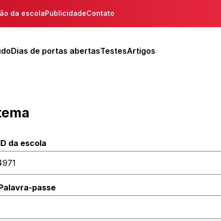
ção da escola
Publicidade
Contato
udo
Dias de portas abertas
Testes
Artigos
stema
ID da escola
Palavra-passe