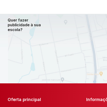
Quer fazer
publicidade à sua
escola?
Oferta principal
Informaç