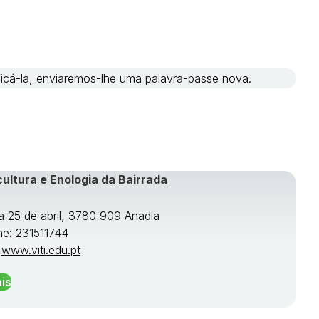
ificá-la, enviaremos-lhe uma palavra-passe nova.
cultura e Enologia da Bairrada
a 25 de abril, 3780 909 Anadia
ne: 231511744
:
www.viti.edu.pt
is