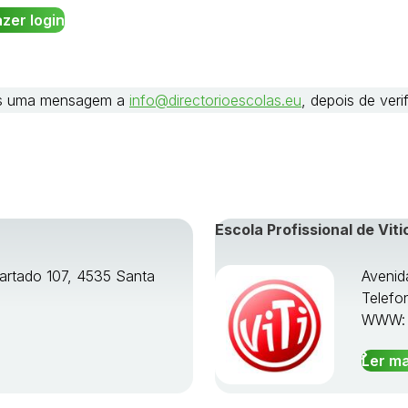
nos uma mensagem a
info@directorioescolas.eu
, depois de ver
Escola Profissional de Viti
artado 107, 4535 Santa
Avenid
Telefo
WWW
Ler ma