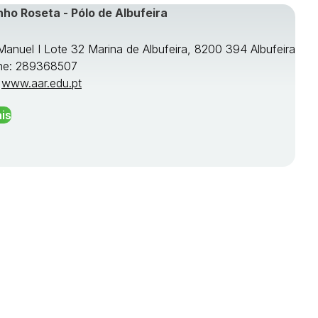
nho Roseta - Pólo de Albufeira
 Manuel I Lote 32 Marina de Albufeira, 8200 394 Albufeira
ne: 289368507
:
www.aar.edu.pt
is