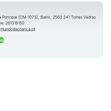
a Principal (CM-1073), Barro, 2560 241 Torres Vedras
ne: 261318150
:
mundodacrianca.pt
is