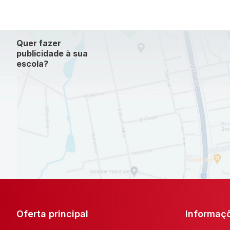
Quer fazer
publicidade à sua
escola?
Oferta principal
Informaç