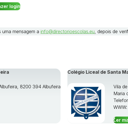
nos uma mensagem a
info@directorioescolas.eu
, depois de ver
eira
Colégio Liceal de Santa M
Albufeira, 8200 394 Albufeira
Vila d
Maria 
Telefo
WWW
Ler ma