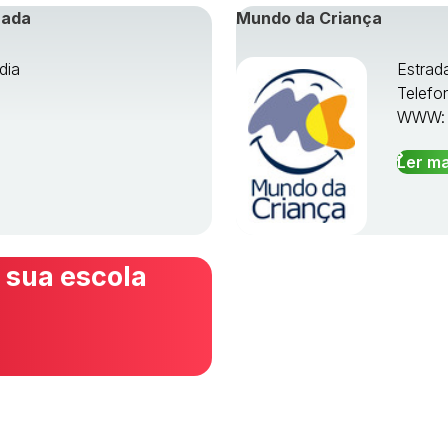
rada
Mundo da Criança
dia
Estrad
Telefo
WWW
Ler ma
 sua escola