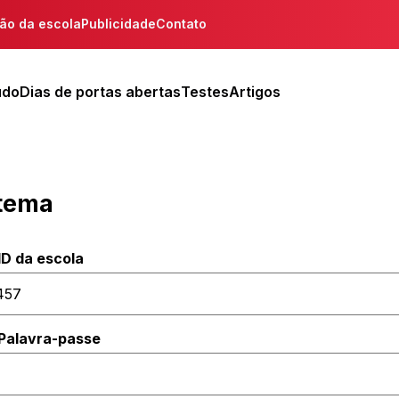
ção da escola
Publicidade
Contato
udo
Dias de portas abertas
Testes
Artigos
stema
ID da escola
Palavra-passe